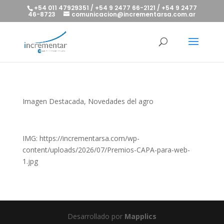
+54 011 47929351 / +54 9 2477 66-2121 / +54 9 2477
46-8723
comunicacion@incrementarsa.com.ar
Imagen Destacada
,
Novedades del agro
IMG: https://incrementarsa.com/wp-
content/uploads/2026/07/Premios-CAPA-para-web-
1.jpg
Desarrollado por
Mapplics