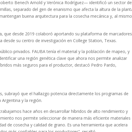
berto Benech Arnold y Verónica Rodríguez— identificó un sector de
illas, separado del gen de enanismo que afecta la altura de la plant
ue mantengan buena arquitectura para la cosecha mecánica y, al mism
anta, que desde 2019 colaboró aportando su plataforma de marcadore
a desde su centro de investigación en College Station, Texas.
público-privados. FAUBA tenía el material y la población de mapeo, y
ntificar una región genética clave que ahora nos permite analizar
 híbridos más seguros para el productor, destacó Pedro Pardo,
as, subrayó que el hallazgo potencia directamente los programas de
Argentina y la región.
 trabajamos hace años en desarrollar híbridos de alto rendimiento y
imiento nos permite seleccionar de manera más eficiente materiales
idad de cosecha y calidad de grano. Es una herramienta que acelera
idos más confiables para los productores”, resaltó.