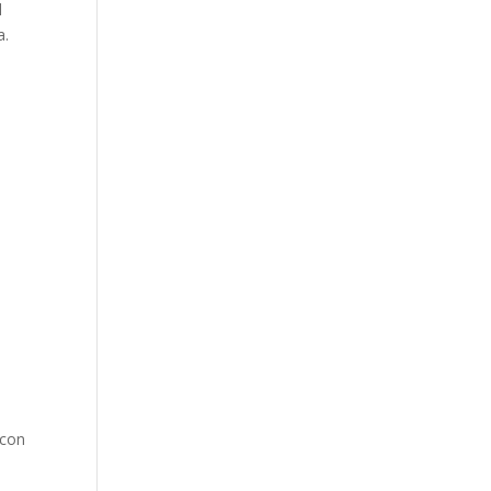
l
a.
o
s
 con