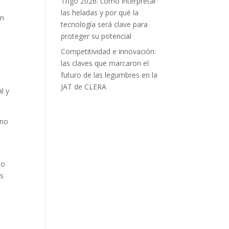
Trigo 2026: cómo interpretar
las heladas y por qué la
ón
tecnología será clave para
proteger su potencial
Competitividad e innovación:
.
las claves que marcaron el
futuro de las legumbres en la
JAT de CLERA
l y
ino
lo
os