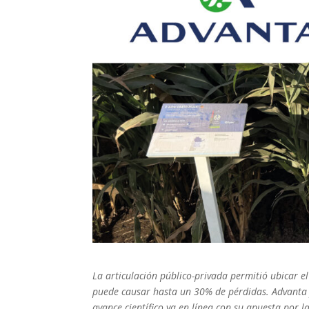
La articulación público-privada permitió ubicar 
puede causar hasta un 30% de pérdidas. Advanta ya
avance científico va en línea con su apuesta por l