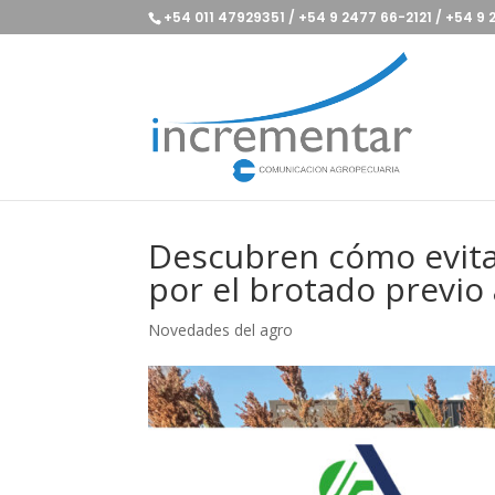
+54 011 47929351 / +54 9 2477 66-2121 / +54 9
Descubren cómo evita
por el brotado previo 
Novedades del agro