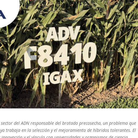
el sector del ADN responsable del brotado precosecha, un problema que
 trabaja en la selección y el mejoramiento de híbridos tolerantes. El
a innovación y el vínculo con universidades y organismos de ciencia.