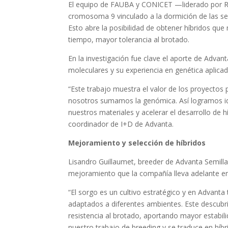
El equipo de FAUBA y CONICET —liderado por Ro
cromosoma 9 vinculado a la dormición de las sem
Esto abre la posibilidad de obtener híbridos q
tiempo, mayor tolerancia al brotado.
En la investigación fue clave el aporte de Adv
moleculares y su experiencia en genética aplicad
“Este trabajo muestra el valor de los proyectos 
nosotros sumamos la genómica. Así logramos ide
nuestros materiales y acelerar el desarrollo de
coordinador de I+D de Advanta.
Mejoramiento y selección de híbridos
Lisandro Guillaumet, breeder de Advanta Semill
mejoramiento que la compañía lleva adelante en 
“El sorgo es un cultivo estratégico y en Advanta
adaptados a diferentes ambientes. Este descubr
resistencia al brotado, aportando mayor estabil
nuestro trabajo de breeding y se traduce en híbr