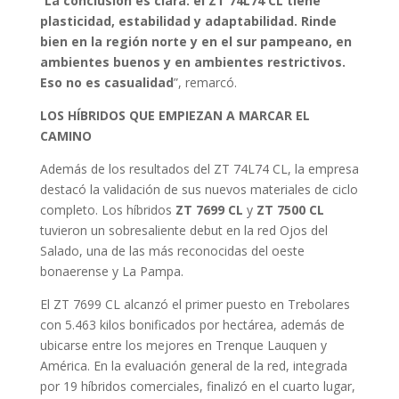
“
La conclusión es clara: el ZT 74L74 CL tiene
plasticidad, estabilidad y adaptabilidad. Rinde
bien en la región norte y en el sur pampeano, en
ambientes buenos y en ambientes restrictivos.
Eso no es casualidad
”, remarcó.
LOS HÍBRIDOS QUE EMPIEZAN A MARCAR EL
CAMINO
Además de los resultados del ZT 74L74 CL, la empresa
destacó la validación de sus nuevos materiales de ciclo
completo. Los híbridos
ZT 7699 CL
y
ZT 7500 CL
tuvieron un sobresaliente debut en la red Ojos del
Salado, una de las más reconocidas del oeste
bonaerense y La Pampa.
El ZT 7699 CL alcanzó el primer puesto en Trebolares
con 5.463 kilos bonificados por hectárea, además de
ubicarse entre los mejores en Trenque Lauquen y
América. En la evaluación general de la red, integrada
por 19 híbridos comerciales, finalizó en el cuarto lugar,