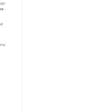
bajo
ha
al
tema