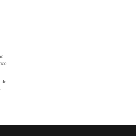
l
mo
tico
s de
.