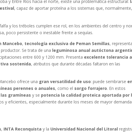
a y Entre Ríos hacia el norte, existe una problemática estructural:
l
estival
, capaz de aportar proteína a los sistemas que, normalmente
falfa y los tréboles cumplen ese rol, en los ambientes del centro y no
a, poco persistente o inestable frente a sequías.
um Mancebo
,
tecnología exclusiva de Peman Semillas
, represent
 productor. Se trata de una
leguminosa anual autóctona argenti
recipitaciones entre 600 y 1200 mm. Presenta
excelente tolerancia 
ctiva sostenida
, atributos que durante décadas faltaron en las
, Mancebo ofrece una
gran versatilidad de uso
: puede sembrarse
e
míneas perennes o anuales
, como el
sorgo forrajero
. En estos
 las gramíneas
y se
potencia la calidad proteica aportada por 
dos y eficientes, especialmente durante los meses de mayor demanda
s
,
INTA Reconquista
y la
Universidad Nacional del Litoral
regist