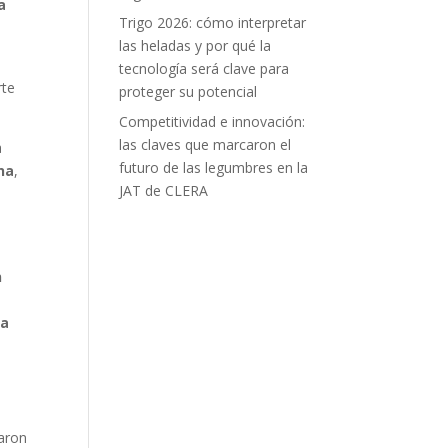
a
Trigo 2026: cómo interpretar
,
las heladas y por qué la
tecnología será clave para
rte
proteger su potencial
Competitividad e innovación:
las claves que marcaron el
a
futuro de las legumbres en la
na
,
JAT de CLERA
a
n
la
raron