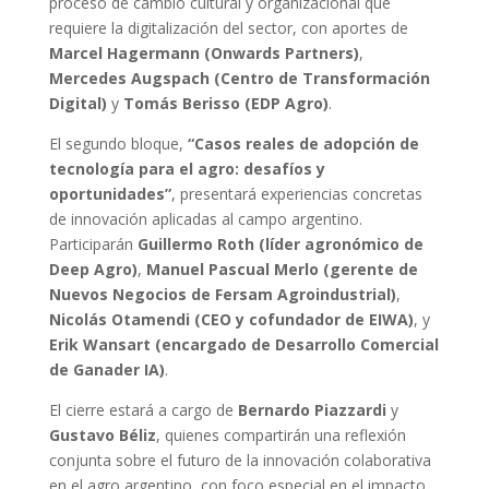
proceso de cambio cultural y organizacional que
requiere la digitalización del sector, con aportes de
Marcel Hagermann (Onwards Partners)
,
Mercedes Augspach (Centro de Transformación
Digital)
y
Tomás Berisso (EDP Agro)
.
El segundo bloque,
“Casos reales de adopción de
tecnología para el agro: desafíos y
oportunidades”
, presentará experiencias concretas
de innovación aplicadas al campo argentino.
Participarán
Guillermo Roth (líder agronómico de
Deep Agro)
,
Manuel Pascual Merlo (gerente de
Nuevos Negocios de Fersam Agroindustrial)
,
Nicolás Otamendi (CEO y cofundador de EIWA)
, y
Erik Wansart (encargado de Desarrollo Comercial
de Ganader IA)
.
El cierre estará a cargo de
Bernardo Piazzardi
y
Gustavo Béliz
, quienes compartirán una reflexión
conjunta sobre el futuro de la innovación colaborativa
en el agro argentino, con foco especial en el impacto